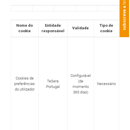
subscreva a
Nome do
Entidade
Tipo de
Validade
Fi
cookie
responsável
cookie
Cook
ne
par
mem
pre
Configurável
do 
Cookies de
TeSera
(de
ac
preferências
Necessário
Portugal
momento
co
do utilizador
365 dias)
site.
a p
em r
cons
dos 
aqu
gu