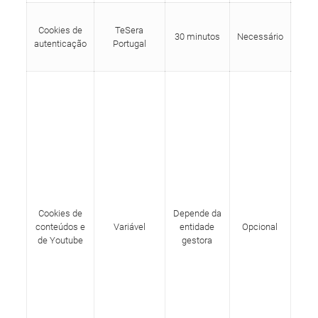
Cook
Cookies de
TeSera
nec
30 minutos
Necessário
autenticação
Portugal
aut
n
Q
re
pla
as
pode
co
e
m
Cookies de
Depende da
dep
conteúdos e
Variável
entidade
Opcional
da 
de Youtube
gestora
E
Pode
po
vis
de 
You