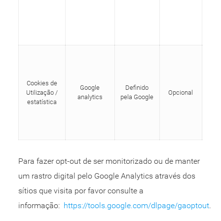
ac
coo
r
m
util
ma
Cookies de
re
Google
Definido
Utilização /
Opcional
uti
analytics
pela Google
estatística
util
serv
An
Para fazer opt-out de ser monitorizado ou de manter
um rastro digital pelo Google Analytics através dos
sítios que visita por favor consulte a
informação:
https://tools.google.com/dlpage/gaoptout
.